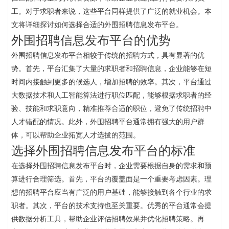
工。对于求职者来说，这些平台同样提供了广泛的就业机会。本
文将详细探讨如何选择合适的外围招聘信息发布平台。
外围招聘信息发布平台的优势
外围招聘信息发布平台相较于传统的招聘方式，具有显著的优
势。首先，平台汇集了大量的求职者和招聘信息，企业能够在短
时间内接触到更多的候选人，增加招聘的效率。其次，平台通过
大数据技术和人工智能算法进行职位匹配，能够根据求职者的经
验、技能和求职意向，精准推荐合适的职位，避免了传统招聘中
人才错配的情况。此外，外围招聘平台通常拥有强大的用户群
体，可以帮助企业拓宽人才选拔的范围。
选择外围招聘信息发布平台的标准
在选择外围招聘信息发布平台时，企业需要根据自身的需求和预
算进行合理筛选。首先，平台的覆盖面是一个重要考虑因素。理
想的招聘平台应当有广泛的用户基础，能够接触到各个行业的求
职者。其次，平台的技术支持也至关重要。优秀的平台通常会提
供数据分析工具，帮助企业评估招聘效果并优化招聘策略。再