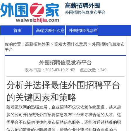
高薪招聘外围
外围招聘信息发布平台
首页
高端大圈什么意
外围招聘信息样
思
板
你的位置：
高薪招聘外围
>
高端大圈什么意思
> 外围招聘信息发布
平台
外围招聘信息发布平台
发布日期：2025-03-19 21:02 点击次数：249
分析并选择最佳外围招聘平台
的关键因素和策略
随着互联网的迅猛发展，企业招聘不仅仅依赖传统渠道，越来越
多的公司开始依托外围招聘信息发布平台来寻求合适的人才。这
类平台不仅提供便捷的发布招聘信息服务，还能够通过精准的职
位匹配和海量的求职者资源，帮助企业快速找到符合要求的员